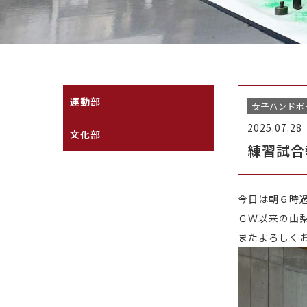
運動部
女子ハンドボ
2025.07.28
文化部
練習試合
今日は朝６時
ＧＷ以来の山
またよろしく