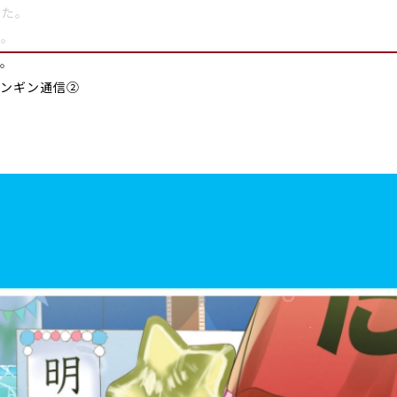
した。
た。
す。
ペンギン通信②