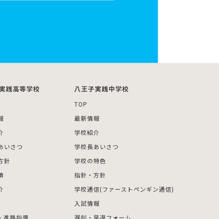
実践高等学校
八王子実践中学校
TOP
報
最新情報
介
学校紹介
あいさつ
学校長あいさつ
方針
学校の特色
績
指針・方針
介
学校通信(ファーストペンギン通信)
入試情報
・進路指導
遅刻・早退フォーム