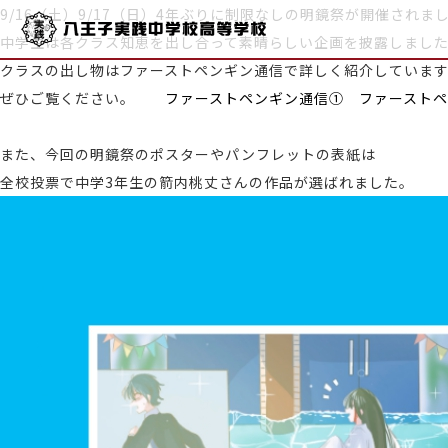
9/16（土）9/17（日）4年ぶりに制限なしの明鏡祭が開催されま
中学生は各クラス知恵を出し合って素晴らしい企画を披露しまし
クラスの出し物はファーストペンギン通信で詳しく紹介していま
ぜひご覧ください。
ファーストペンギン通信①
ファースト
また、今回の明鏡祭のポスターやパンフレットの表紙は
全校投票で中学3年生の箭内桃丈さんの作品が選ばれました。