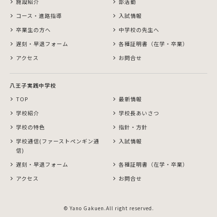
施設紹介
部活動
コース・進路指導
入試情報
卒業生の方へ
中学校の先生へ
遅刻・早退フォーム
各種証明書（在学・卒業）
アクセス
お問合せ
八王子実践中学校
TOP
最新情報
学校紹介
学校長あいさつ
学校の特色
指針・方針
学校通信(ファーストペンギン通
入試情報
信)
遅刻・早退フォーム
各種証明書（在学・卒業）
アクセス
お問合せ
© Yano Gakuen.All right reserved.