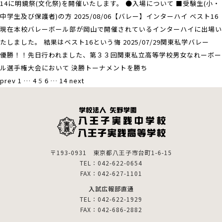
14に明鏡祭(文化祭)を開催いたします。 ●入場について ■受験生(小・
中学生及び保護者)の方
2025/08/06【バレー】インターハイ ベスト16
現在本校バレーボール部が岡山で開催されているインターハイに出場い
たしました。 結果はベスト16という悔
2025/07/29関東私学バレー
優勝！！先日行われました、第３３回関東私立高等学校男女なれーボー
ル選手権大会において 決勝トーナメントを勝ち
prev
1
…
4
5
6
…
14
next
〒193-0931 東京都八王子市台町1-6-15
TEL：042-622-0654
FAX：042-627-1101
入試広報部直通
TEL：042-622-1929
FAX：042-686-2882